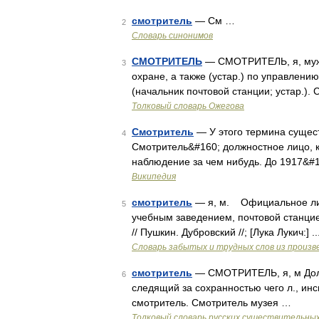
смотритель
— См …
2
Словарь синонимов
СМОТРИТЕЛЬ
— СМОТРИТЕЛЬ, я, муж.
3
охране, а также (устар.) по управлению
(начальник почтовой станции; устар.). 
Толковый словарь Ожегова
Смотритель
— У этого термина сущест
4
Смотритель&#160; должностное лицо, к
наблюдение за чем нибудь. До 1917&#
Википедия
смотритель
— я, м. Официальное лиц
5
учебным заведением, почтовой станци
// Пушкин. Дубровский //; [Лука Лукич:]
Словарь забытых и трудных слов из произве
смотритель
— СМОТРИТЕЛЬ, я, м Долж
6
следящий за сохранностью чего л., инс
смотритель. Смотритель музея …
Толковый словарь русских существительны