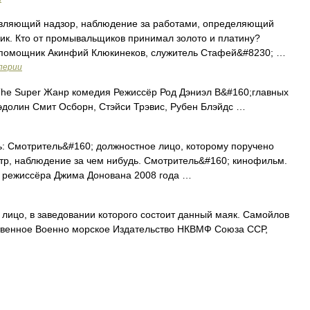
вляющий надзор, наблюдение за работами, определяющий
щик. Кто от промывальщиков принимал золото и платину?
 помощник Акинфий Клюкинеков, служитель Стафей&#8230; …
перии
he Super Жанр комедия Режиссёр Род Дэниэл В&#160;главных
эдолин Смит Осборн, Стэйси Трэвис, Рубен Блэйдс …
 Смотритель&#160; должностное лицо, которому поручено
тр, наблюдение за чем нибудь. Смотритель&#160; кинофильм.
 режиссёра Джима Донована 2008 года …
лицо, в заведовании которого состоит данный маяк. Самойлов
рственное Военно морское Издательство НКВМФ Союза ССР,