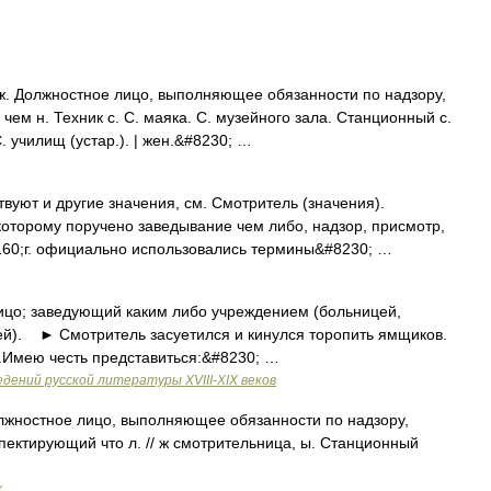
 Должностное лицо, выполняющее обязанности по надзору,
 чем н. Техник с. С. маяка. С. музейного зала. Станционный с.
С. училищ (устар.). | жен.&#8230; …
вуют и другие значения, см. Смотритель (значения).
оторому поручено заведывание чем либо, надзор, присмотр,
160;г. официально использовались термины&#8230; …
о; заведующий каким либо учреждением (больницей,
ей). ► Смотритель засуетился и кинулся торопить ямщиков.
 ...Имею честь представиться:&#8230; …
дений русской литературы ХVIII-ХIХ веков
ностное лицо, выполняющее обязанности по надзору,
пектирующий что л. // ж смотрительница, ы. Станционный
х