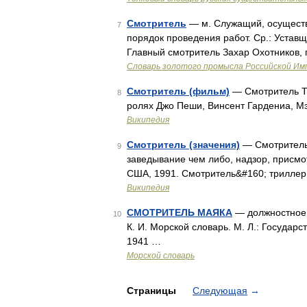
Смотритель
— м. Служащий, осущест
7
порядок проведения работ. Ср.: Устав
Главный смотритель Захар Охотников,
Словарь золотого промысла Российской Им
Смотритель (фильм)
— Смотритель T
8
ролях Джо Пеши, Винсент Гардениа, М
Википедия
Смотритель (значения)
— Смотритель:
9
заведывание чем либо, надзор, присмо
США, 1991. Смотритель&#160; триллер
Википедия
СМОТРИТЕЛЬ МАЯКА
— должностное 
10
К. И. Морской словарь. М. Л.: Госуда
1941 …
Морской словарь
Страницы
Следующая
→