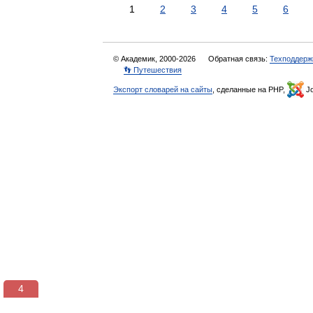
1
2
3
4
5
6
© Академик, 2000-2026
Обратная связь:
Техподдерж
👣 Путешествия
Экспорт словарей на сайты
, сделанные на PHP,
Jo
3