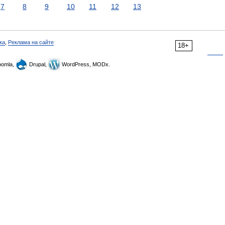
7
8
9
10
11
12
13
ка
,
Реклама на сайте
18+
omla,
Drupal,
WordPress, MODx.