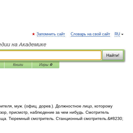
Запомнить сайт
Словарь на свой сайт
RU
едии на Академике
Найти!
Книги
Игры ⚽
ля, муж. (офиц. дорев.). Должностное лицо, которому
зор, присмотр, наблюдение за чем нибудь. Смотритель
ища. Тюремный смотритель. Станционный смотритель.&#8230;